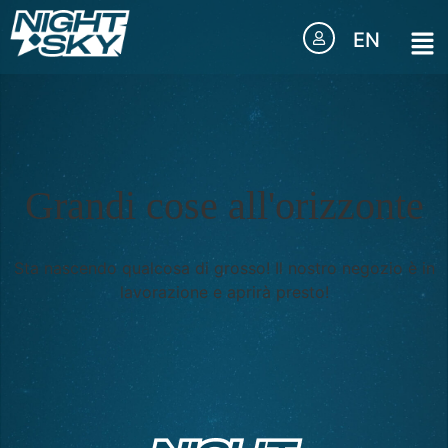
EN
Grandi cose all'orizzonte
Sta nascendo qualcosa di grosso! Il nostro negozio è in
lavorazione e aprirà presto!