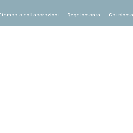
Stampa e collaborazioni
Regolamento
Chi siam
NT THE FI
CON-FRONT THE FIRE