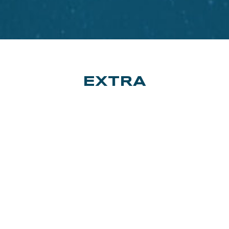
EXTRA
Gli extra disponibili sono i seguenti:
1:1 CALLS: 3 minuti di videochiamata
singola con l’ospite. Moderatore sempre
presente.
1:3 CALLS: 5 minuti di videochiamata in cui
saranno presenti 3 persone e l’ospite.
Moderatore sempre presente.
Meet&Greet: 30 minuti di videochiamata di
gruppo. A turno, sarà possibile porre
domande all’ospite notificando la tua